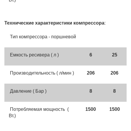
Технические характеристики компрессора
:
Тип компрессора - поршневой
Емкость ресивера ( л )
6
25
Производительность ( л/мин )
206
206
Давление ( Бар )
8
8
Потребляемая мощность (
1500
1500
Вт.)