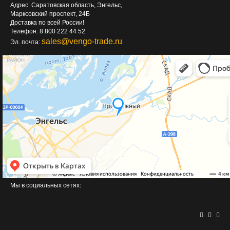
Адрес: Саратовская область, Энгельс,
Марксовский проспект, 24Б
Доставка по всей России!
Телефон: 8 800 222 44 52
sales@vengo-trade.ru
Эл. почта:
Мы в социальных сетях: