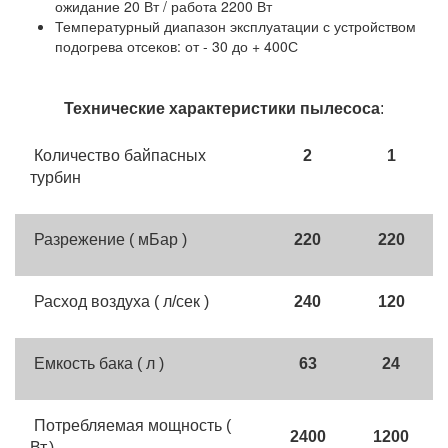
ожидание 20 Вт / работа 2200 Вт
Температурный диапазон эксплуатации с устройством
подогрева отсеков: от - 30 до + 40
0
С
Технические характеристики пылесоса
:
Количество байпасных
2
1
турбин
Разрежение ( мБар )
220
220
Расход воздуха ( л/сек )
240
120
Емкость бака ( л )
63
24
Потребляемая мощность (
2400
1200
Вт.)