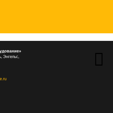
удование»
, Энгельс,
e.ru