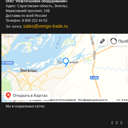
ООО "Нефтегазовое оборудование»
Адрес: Саратовская область, Энгельс,
Марксовский проспект, 24Б
Доставка по всей России!
Телефон: 8 800 222 44 52
sales@vengo-trade.ru
Эл. почта:
Мы в социальных сетях: