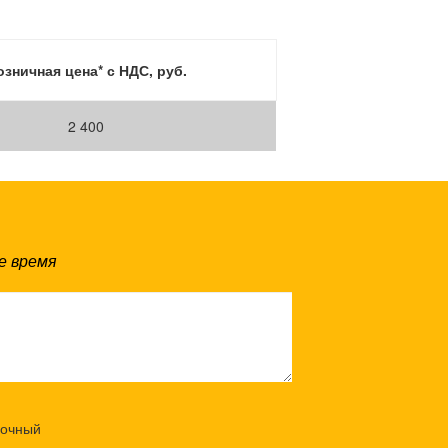
озничная цена* с НДС, руб.
2 400
е время