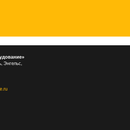
удование»
, Энгельс,
e.ru