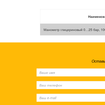
Наименов
Манометр глицериновый 0…25 бар, 100
Оставь