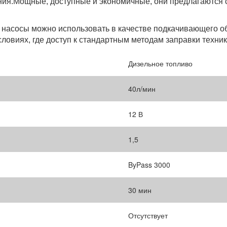
ия.Мощные, доступные и экономичные, они предлагаются с 
 насосы можно использовать в качестве подкачивающего об
ловиях, где доступ к стандартным методам заправки техник
Дизельное топливо
40л/мин
12 В
1,5
ByPass 3000
30 мин
Отсутствует