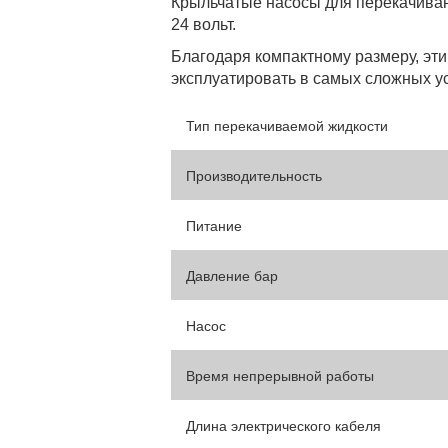
Крыльчатые насосы для перекачиван
24 вольт.
Благодаря компактному размеру, эти
эксплуатировать в самых сложных ус
Тип перекачиваемой жидкости
Производительность
Питание
Давление бар
Насос
Время непрерывной работы
Длина электрического кабеля