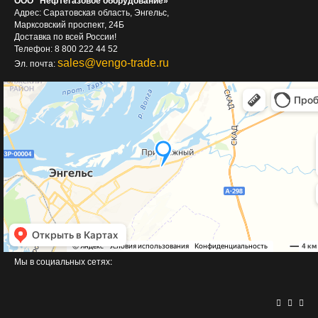
ООО "Нефтегазовое оборудование»
Адрес: Саратовская область, Энгельс,
Марксовский проспект, 24Б
Доставка по всей России!
Телефон: 8 800 222 44 52
sales@vengo-trade.ru
Эл. почта:
Мы в социальных сетях: