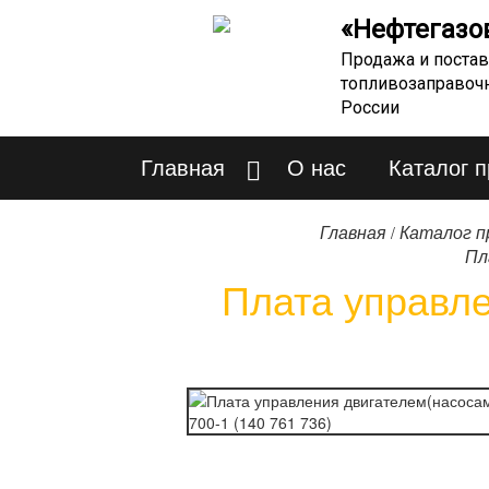
«Нефтегазо
Продажа и постав
топливозаправоч
России
Главная
О нас
Каталог 
/
Главная
Каталог п
Пл
Плата управле