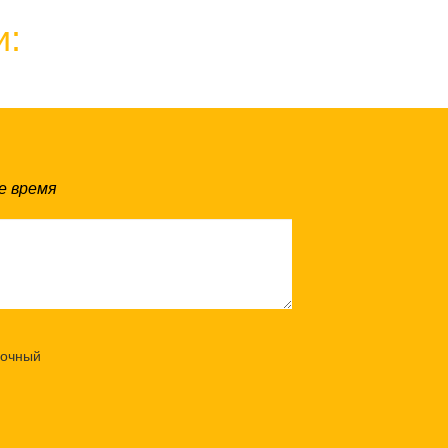
и:
е время