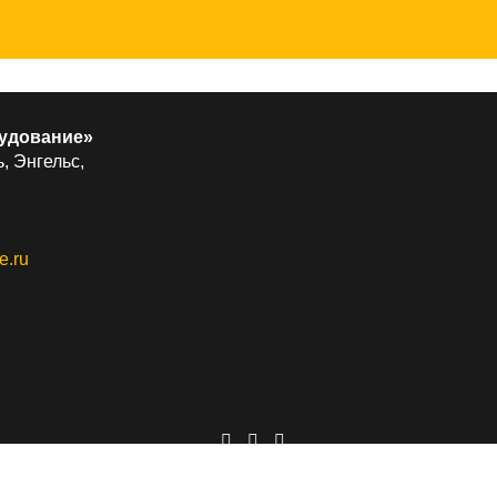
удование»
, Энгельс,
e.ru