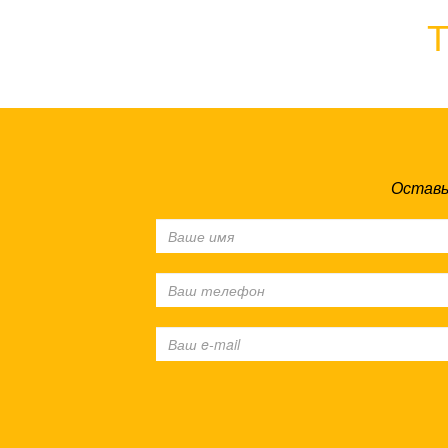
Т
Оставь