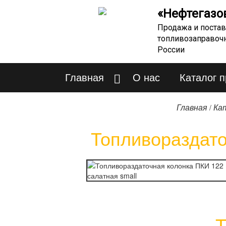
«Нефтегазо
Продажа и постав
топливозаправоч
России
Главная
О нас
Каталог 
/
Главная
Ка
Топливораздато
Т