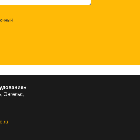
удование»
, Энгельс,
e.ru