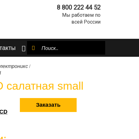
8 800 222 44 52
Мы работаем по
всей России
такты
/
Электроникс
l
 салатная small
Заказать
LCD
и: