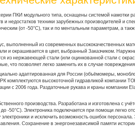
серии ПКИ модульного типа, оснащены системой намотки р
тв и недостатков техники зарубежных производителей и сп
ическим (от -50°С), так и по ментальным параметрам, а так
ус, выполненный из современных высококачественных мат
али и окрашивается в цвет, выбранный Заказчиком. Наружн
я из нержавеющей стали (или оцинкованной стали с окраск
е, что позволяет легко заменить их в случае повреждения
циально адаптированная для России (объёмомеры, монобло
ТРК комплектуются высокоточной гидравликой компании TO
ции с 2006 года. Раздаточные рукава и краны компании Ela
ственного производства. Разработана и изготовлена с учё
 до -50°С). Электроника подключается при помощи легко о
 электроники и исключить возможность ошибок персонала. 
авления. Сохранение в энергонезависимой памяти истори