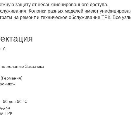
ёжную защиту от несанкционированного доступа.
бслуживания. Колонки разных моделей имеют унифицированн
траты на ремонт и техническое обслуживание ТРК. Все узл
ектация
~10
т по желанию Заказчика
x (Германия)
троникс»
 -50 до +50 °C
здуха
ия ТРК