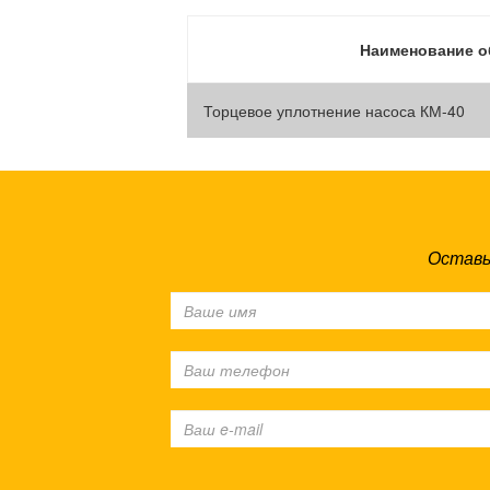
Наименование о
Торцевое уплотнение насоса КМ-40
Оставь