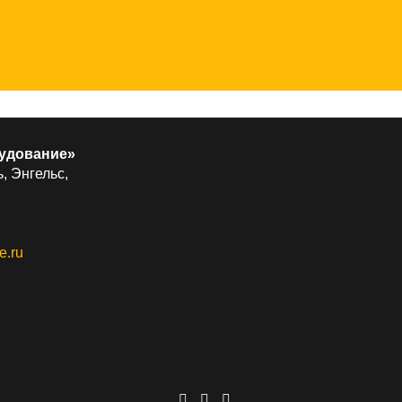
удование»
, Энгельс,
e.ru