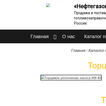
«Нефтегазо
Продажа и постав
топливозаправоч
России
Главная
О нас
Каталог 
/
Главная
Каталог 
Торц
Т