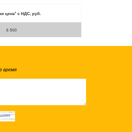
я цена* с НДС, руб.
6 500
е время