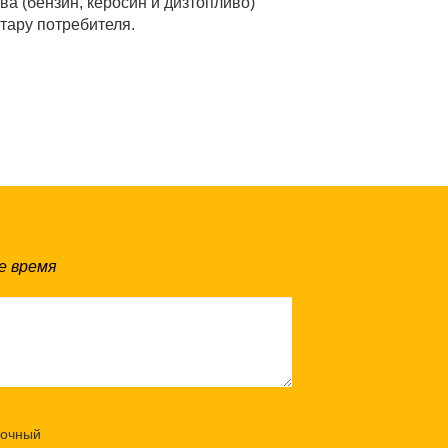
а (бензин, керосин и дизтопливо)
и тару потребителя.
е время