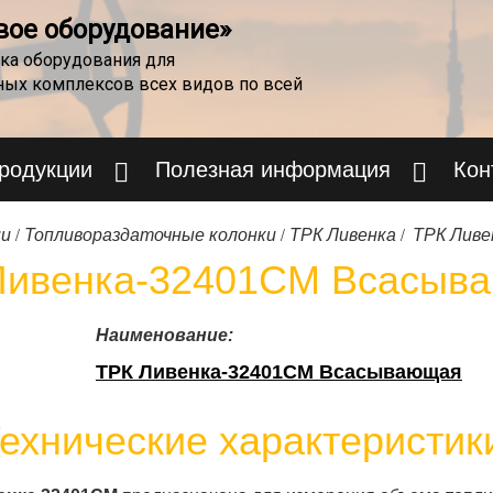
вое оборудование»
ка оборудования для
ных комплексов всех видов по всей
продукции
Полезная информация
Кон
/
/
/
ии
Топливораздаточные колонки
ТРК Ливенка
ТРК Лив
Ливенка-32401СМ Всасыв
Наименование:
ТРК Ливенка-32401СМ Всасывающая
ехнические характеристик