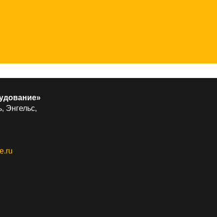
удование»
, Энгельс,
e.ru