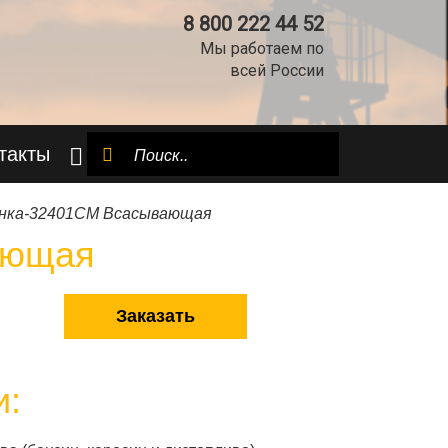
8 800 222 44 52
Мы работаем по
всей России
такты
енка-32401СМ Всасывающая
ающая
Заказать
и: