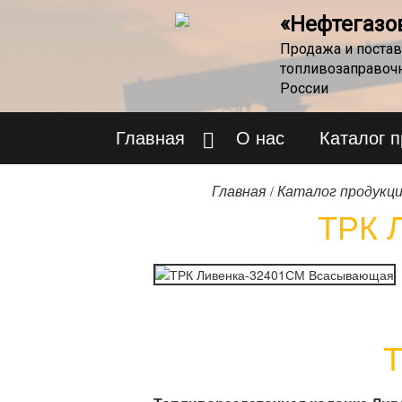
«Нефтегазо
Продажа и постав
топливозаправоч
России
Главная
О нас
Каталог 
/
Главная
Каталог продукц
ТРК 
Т