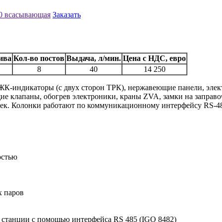
80 всасывающая
Заказать
ива
Кол-во постов
Выдача, л/мин.
Цена с НДС, евро
8
40
14 250
 ЖК-индикаторы (с двух сторон ТРК), нержавеющие панели, эл
е клапаны, обогрев электроники, краны ZVA, замки на заправо
оек. Колонки работают по коммуникационному интерфейсу RS-4
остью
х паров
 станции с помощью интерфейса RS 485 (IGO 8482)